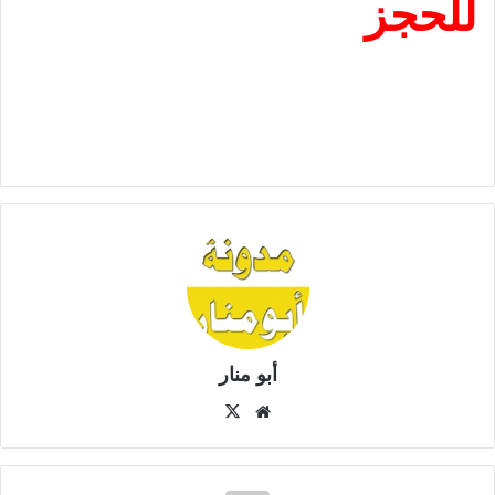
للحجز
أبو منار
موق
X
ع
الوي
ب