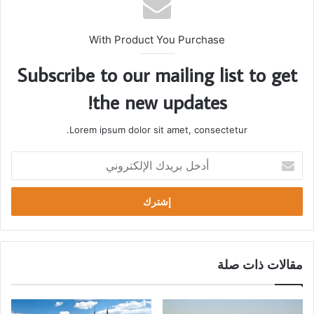
With Product You Purchase
Subscribe to our mailing list to get
the new updates!
Lorem ipsum dolor sit amet, consectetur.
أ
د
خ
ل
ب
ر
ي
د
مقالات ذات صلة
ك
ا
ل