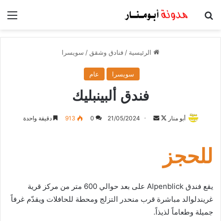
بحث عن
الق
الرئيسية
/
فنادق وشقق
/
سويسرا
سويسرا
عام
فندق ألبينبليك
أبو منار
F
أ
21/05/2024
0
913
دقيقة واحدة
o
ر
l
س
للحجز
l
ل
o
ب
w
ر
يقع فندق Alpenblick على بعد حوالي 600 متر من مركز قرية
o
ي
غريندلوالد مباشرة قرب منحدر التزلج ومحطة للحافلات ويقدّم غرفاً
n
د
جميلة وطعاماً لذيذاً.
X
ا