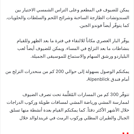
إ
يمكن للضيوف في المطعم وعلى التراس الشمسي الاختيار بين
ل
ك
السندوتشات الطازجة الساخنة وشرائح اللحم والسلطات والحلويات.
ت
كما يتوفّر أيضاً فوندو الجبن.
ر
و
يوفّر البار العصري مكاناً للالتقاء في فترة ما بعد الظهر وللقيام
ن
بنشاطات ما بعد التزلج في المساء. ويمكن للضيوف أيضاً لعب
ي
البلياردو ورشق السهام والاستماع للموسيقى الجميلة.
ا
يمكنكم الوصول بسهولة إلى حوالي 200 كم من منحدرات التزلج من
أمام فندق Alpenblick.
تتوفّر 300 كم من المسارات المُعَلَّمة تحت تصرف الضيوف
لممارسة المشي ورياضة المشي لمسافات طويلة وركوب الدراجات
خلال الأشهر الأكثر دفئاً. كما يمكنكم القيام بعدة أنشطة منها تسلق
الجبال والطيران المظلي وركوب الرمث في غريندلوالد خلال