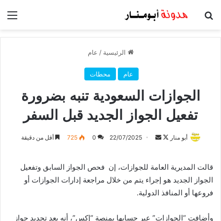
بحث عن
الق
الرئيسية
/
عام
عام
محطات
الجوازات السعودية تنبه بضرورة
تفعيل الجواز الجديد قبل السفر
أبو منار
F
أ
22/07/2025
0
725
أقل من دقيقة
o
ر
l
س
قالت المديرية العامة للجوازات، إن فحص الجواز السابق وتفعيل
l
ل
الجواز الجديد هو إجراء يتم من خلال مراجعة إدارات الجوازات أو
o
ب
فروعها أو المنافذ الدولية.
w
ر
o
ي
وأضافت “الجوازات” عبر حسابها بمنصة “إكس”، أنه بعد تجديد جواز
n
د