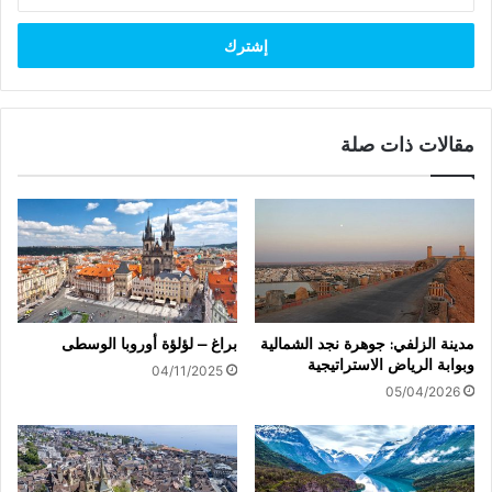
د
خ
ل
ب
ر
ي
د
مقالات ذات صلة
ك
ا
ل
إ
ل
ك
ت
ر
مدينة الزلفي: جوهرة نجد الشمالية
براغ – لؤلؤة أوروبا الوسطى
و
وبوابة الرياض الاستراتيجية
ن
04/11/2025
05/04/2026
ي