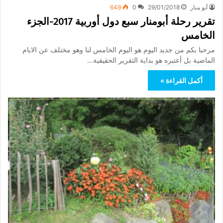
أبو منار
29/01/2018
0
649
تقرير رحلة أبومنار سبع دول أوربية 2017-الجزء
الخامس
مرحبا بكم من جديد اليوم هو اليوم الخامس لنا وهو مختلف عن الايام
الماضية بل أعتبره هو بداية التقرير الحقيقية…
أكمل القراءة »