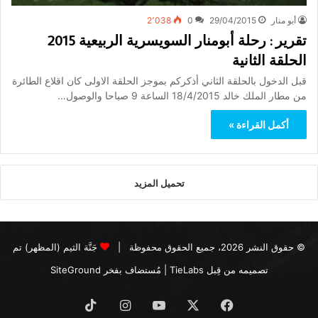
أبو منار
29/04/2015
0
2٬038
تقرير : رحلة أبومنار السويسرية الربيعية 2015
الحلقة الثانية
قبل الدخول بالحلقة الثاني أذكركم بموجز الحلقة الاولى كان اقلاع الطائرة
من مطار الملك خالد 18/4/2015 الساعة 9 صباحا والوصول…
أكمل القراءة »
تحميل المزيد
© حقوق النشر 2026، جميع الحقوق محفوظة |
جَنَّة الثيم (المظهر) تم
تصميمه من قِبل TieLabs
| مُستضاف بفخر
SiteGround
فيسبوك
X
يوتيوب
انستقرام
‫TikTok