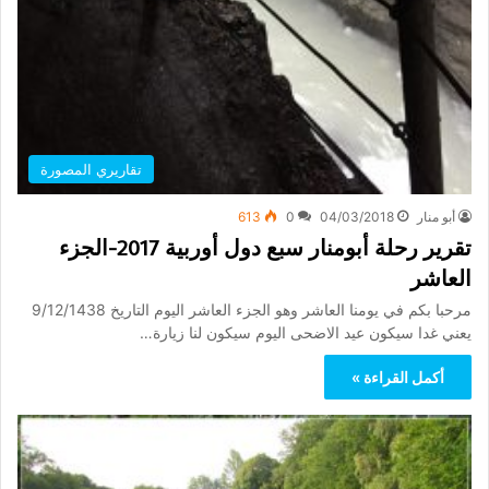
تقاريري المصورة
أبو منار
04/03/2018
0
613
تقرير رحلة أبومنار سبع دول أوربية 2017-الجزء
العاشر
مرحبا بكم في يومنا العاشر وهو الجزء العاشر اليوم التاريخ 9/12/1438
يعني غدا سيكون عيد الاضحى اليوم سيكون لنا زيارة…
أكمل القراءة »