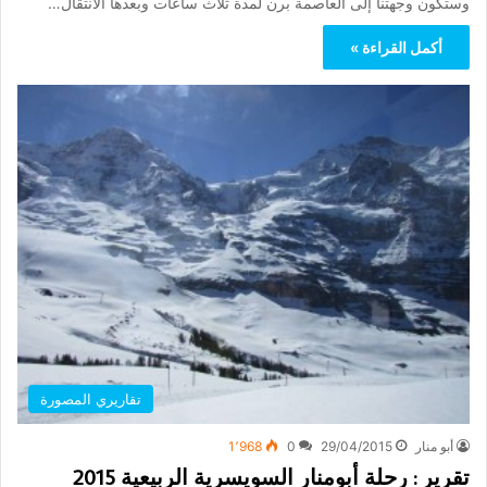
وستكون وجهتنا إلى العاصمة برن لمدة ثلاث ساعات وبعدها الانتقال…
أكمل القراءة »
تقاريري المصورة
أبو منار
29/04/2015
0
1٬968
تقرير : رحلة أبومنار السويسرية الربيعية 2015