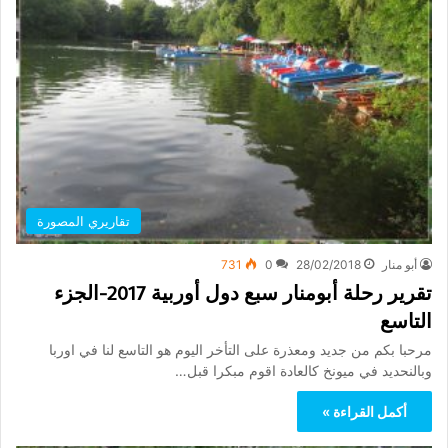
تقاريري المصورة
أبو منار
28/02/2018
0
731
تقرير رحلة أبومنار سبع دول أوربية 2017-الجزء
التاسع
مرحبا بكم من جديد ومعذرة على التأخر اليوم هو التاسع لنا في اوربا
وبالنحديد في ميونخ كالعادة اقوم مبكرا قبل…
أكمل القراءة »