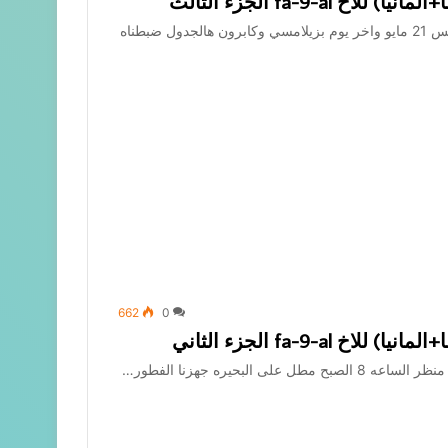
fa-9-a الجزء الثالث
السلام عليكم ورحمة الله وبركاته نكمل تقريرنا اليوم الخامس 21 مايو واخر يوم بزيلامسي وكابرون هالجدول ضبطناه
662
0
fa-9-a الجزء الثاني
لبحيره جهزنا الفطور…