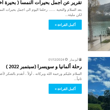
تقرير عن اجمل بحيرات النمسا ( بحيرة اخن سي Achensee lake )
لكن مليئة…
أكمل القراءة »
أبو منار
01/12/2024
رحلة ألمانيا و سويسرا (سبتمبر 2022 )
السلام عليكم ورحمة الله وبركاته ، أولاً ، أتقدم بالشكر لأعض
ثانياً…
أكمل القراءة »