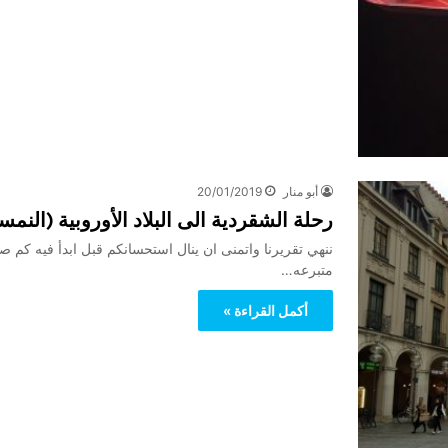
أبو منار
20/01/2019
رحلة الشقردية الى البلاد الأوروبية (النمسا+المانيا) للاخ l
ننهي تقريرنا واتمنى ان ينال استحسانكم قبل ابدأ فيه كم ص
متبرعه…
أكمل القراءة »