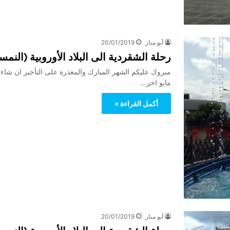
أبو منار
20/01/2019
رحلة الشقردية الى البلاد الأوروبية (النمسا+المانيا) للاخ l
مايو اخر…
أكمل القراءة »
أبو منار
20/01/2019