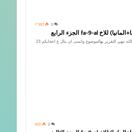
1٬362
0
fa-9-a الجزء الرابع
مبروك عليكم الشهر المبارك والمعذرة على التأخير ان شاءالله ننهي التقرير بهالموضوع واتمنى ان ينال ع اعجابكم 23
920
0