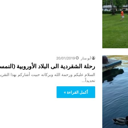
أبو منار
20/01/2019
رحلة الشقردية الى البلاد الأوروبية (النمسا+المانيا) للاخ 
السلام عليكم ورحمة الله وبركاته حبيت أشاركم بهذا التقرير
تحديداً…
أكمل القراءة »