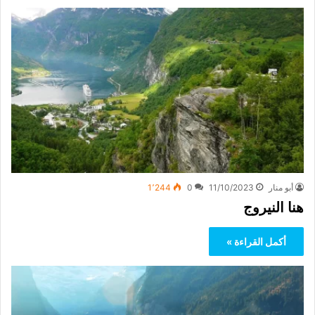
أبو منار
11/10/2023
0
1٬244
هنا النيروج
أكمل القراءة »