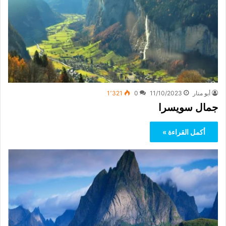
أبو منار
11/10/2023
0
1٬321
جمال سويسرا
أكمل القراءة »