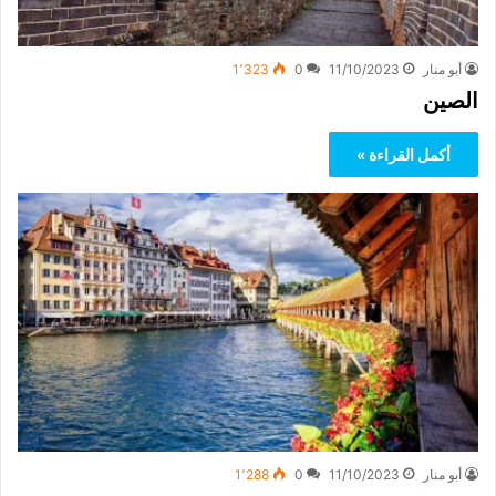
أبو منار
11/10/2023
0
1٬323
الصين
أكمل القراءة »
أبو منار
11/10/2023
0
1٬288